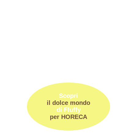
Scopri
il dolce mondo
di Fluffy
per HORECA